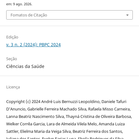
em: 9 ago. 2026.
Fomatos de Citação
Edição
v. 3 n. 2 (2024): PBPC 2024
Seção
Ciências da Saúde
Licença
Copyright (c) 2024 André Luis Bernuzzi Leopoldino, Daniele Tafuri
D'Anuncio, Gabrielle Ferreira Machado Silva, Rafaela Misso Carneira,
Lanna Beatriz Nascimento Silva, Thayná Cristina de Oliveira Barbosa,
Welker Corrêa Garcia, Lara de Almeida Vilela Melo, Amanda Luiza
Sattler, Elielma Maria da Veiga Silva, Beatriz Ferreira dos Santos,
Juliana dos Santos, Evelyn Farias Luna, Sheila Rodrigues da Silva