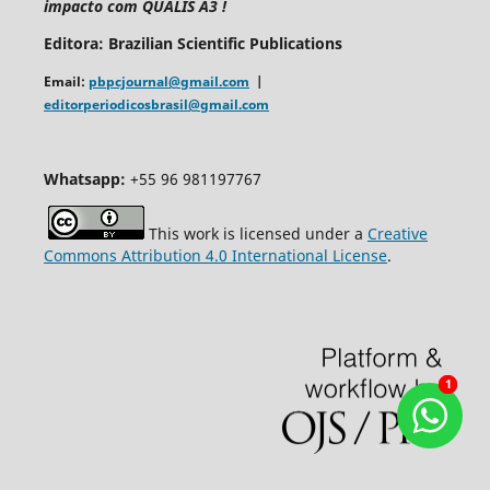
impacto com QUALIS A3 !
Editora: Brazilian Scientific Publications
Email:
pbpcjournal@gmail.com
|
editorperiodicosbrasil@gmail.com
Whatsapp:
+55 96 981197767
This work is licensed under a
Creative
Commons Attribution 4.0 International License
.
1
1