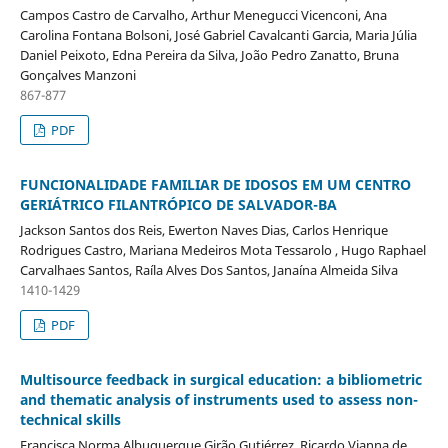
Campos Castro de Carvalho, Arthur Menegucci Vicenconi, Ana
Carolina Fontana Bolsoni, José Gabriel Cavalcanti Garcia, Maria Júlia
Daniel Peixoto, Edna Pereira da Silva, João Pedro Zanatto, Bruna
Gonçalves Manzoni
867-877
PDF
FUNCIONALIDADE FAMILIAR DE IDOSOS EM UM CENTRO
GERIÁTRICO FILANTRÓPICO DE SALVADOR-BA
Jackson Santos dos Reis, Ewerton Naves Dias, Carlos Henrique
Rodrigues Castro, Mariana Medeiros Mota Tessarolo , Hugo Raphael
Carvalhaes Santos, Raíla Alves Dos Santos, Janaína Almeida Silva
1410-1429
PDF
Multisource feedback in surgical education: a bibliometric
and thematic analysis of instruments used to assess non-
technical skills
Francisca Norma Albuquerque Girão Gutiérrez, Ricardo Vianna de