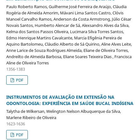
Paulo Roberto Ramos, Guilherme José Ferreira de Araújo, Cláudia
Rogéria de Almeida Amorim, Mávani Lima Santos Castro, Clóvis
Manoel Carvalho Ramos, Anderson da Costa Armstrong, Júlio César
Novais Santos, Humberto Alencar de Sá, Alexsandro Alves da Silva,
Kelma dos Santos Passos Oliveira, Lucimara Silva Torres Santos,
Edmo Henrique Martins Cavalcante, Marcia Efigênia Pereira de
Aquino Bartolomeu, Cláudio Alberto de Sá Quirino, Aline Alves Leite,
Anne Larice de Souza Rodrigues Almeida, Eliane de Oliveira Torres,
Andreilto de Almeida Barbosa, Eliane Soares Teixeira Dias , Francisca
Aline de Oliveira Torres
1356-1383
PDF
INSTRUMENTOS DE AVALIAÇÃO EM EXTENSÃO NA
ODONTOLOGIA: EXPERIÊNCIA EM SAÚDE BUCAL INDÍGENA
Talytha de Wilkersan, Welington Nelson Albuquerque da Silva,
Marlene Ribeiro de Oliveira
1623-1636
PDF