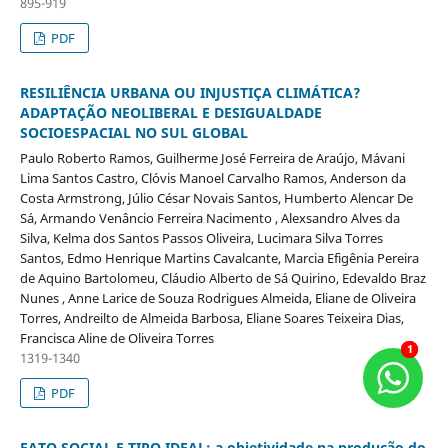
895-919
PDF
RESILIÊNCIA URBANA OU INJUSTIÇA CLIMÁTICA?
ADAPTAÇÃO NEOLIBERAL E DESIGUALDADE
SOCIOESPACIAL NO SUL GLOBAL
Paulo Roberto Ramos, Guilherme José Ferreira de Araújo, Mávani
Lima Santos Castro, Clóvis Manoel Carvalho Ramos, Anderson da
Costa Armstrong, Júlio César Novais Santos, Humberto Alencar De
Sá, Armando Venâncio Ferreira Nacimento , Alexsandro Alves da
Silva, Kelma dos Santos Passos Oliveira, Lucimara Silva Torres
Santos, Edmo Henrique Martins Cavalcante, Marcia Efigênia Pereira
de Aquino Bartolomeu, Cláudio Alberto de Sá Quirino, Edevaldo Braz
Nunes , Anne Larice de Souza Rodrigues Almeida, Eliane de Oliveira
Torres, Andreilto de Almeida Barbosa, Eliane Soares Teixeira Dias,
Francisca Aline de Oliveira Torres
1
1
1319-1340
PDF
FATO SOCIAL E TIPO IDEAL: a objetividade na produção do