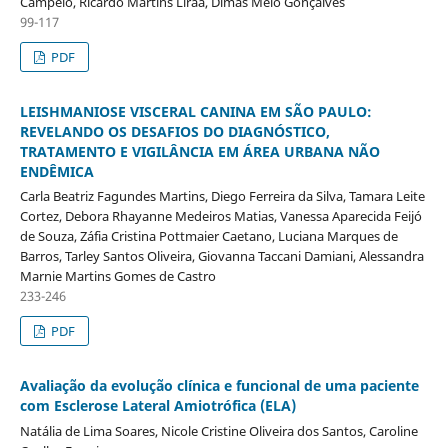
Campelo, Ricardo Martins Liraa, Dimas Melo Gonçalves
99-117
PDF
LEISHMANIOSE VISCERAL CANINA EM SÃO PAULO:
REVELANDO OS DESAFIOS DO DIAGNÓSTICO,
TRATAMENTO E VIGILÂNCIA EM ÁREA URBANA NÃO
ENDÊMICA
Carla Beatriz Fagundes Martins, Diego Ferreira da Silva, Tamara Leite
Cortez, Debora Rhayanne Medeiros Matias, Vanessa Aparecida Feijó
de Souza, Záfia Cristina Pottmaier Caetano, Luciana Marques de
Barros, Tarley Santos Oliveira, Giovanna Taccani Damiani, Alessandra
Marnie Martins Gomes de Castro
233-246
PDF
Avaliação da evolução clínica e funcional de uma paciente
com Esclerose Lateral Amiotrófica (ELA)
Natália de Lima Soares, Nicole Cristine Oliveira dos Santos, Caroline