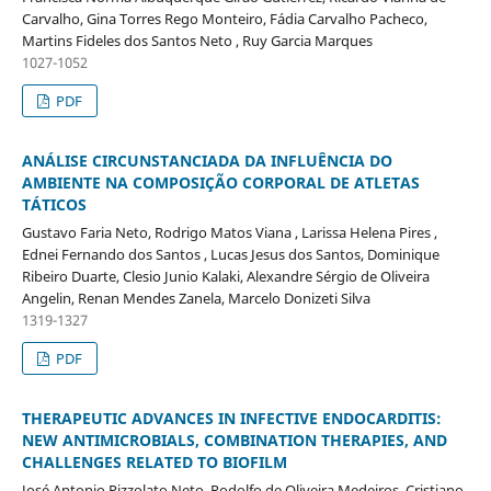
Carvalho, Gina Torres Rego Monteiro, Fádia Carvalho Pacheco,
Martins Fideles dos Santos Neto , Ruy Garcia Marques
1027-1052
PDF
ANÁLISE CIRCUNSTANCIADA DA INFLUÊNCIA DO
AMBIENTE NA COMPOSIÇÃO CORPORAL DE ATLETAS
TÁTICOS
Gustavo Faria Neto, Rodrigo Matos Viana , Larissa Helena Pires ,
Ednei Fernando dos Santos , Lucas Jesus dos Santos, Dominique
Ribeiro Duarte, Clesio Junio Kalaki, Alexandre Sérgio de Oliveira
Angelin, Renan Mendes Zanela, Marcelo Donizeti Silva
1319-1327
PDF
THERAPEUTIC ADVANCES IN INFECTIVE ENDOCARDITIS:
NEW ANTIMICROBIALS, COMBINATION THERAPIES, AND
CHALLENGES RELATED TO BIOFILM
José Antonio Pizzolato Neto, Rodolfo de Oliveira Medeiros, Cristiano