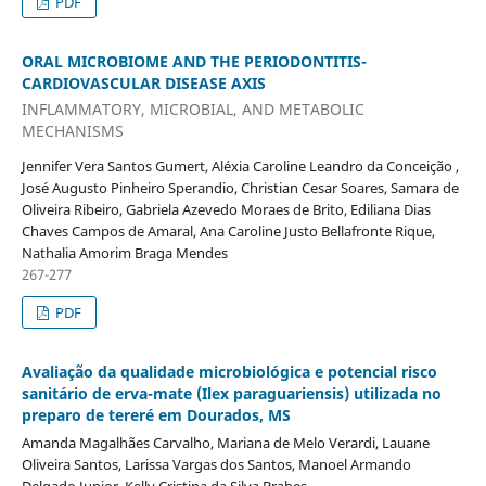
PDF
ORAL MICROBIOME AND THE PERIODONTITIS-
CARDIOVASCULAR DISEASE AXIS
INFLAMMATORY, MICROBIAL, AND METABOLIC
MECHANISMS
Jennifer Vera Santos Gumert, Aléxia Caroline Leandro da Conceição ,
José Augusto Pinheiro Sperandio, Christian Cesar Soares, Samara de
Oliveira Ribeiro, Gabriela Azevedo Moraes de Brito, Ediliana Dias
Chaves Campos de Amaral, Ana Caroline Justo Bellafronte Rique,
Nathalia Amorim Braga Mendes
267-277
PDF
Avaliação da qualidade microbiológica e potencial risco
sanitário de erva-mate (Ilex paraguariensis) utilizada no
preparo de tereré em Dourados, MS
Amanda Magalhães Carvalho, Mariana de Melo Verardi, Lauane
Oliveira Santos, Larissa Vargas dos Santos, Manoel Armando
Delgado Junior, Kelly Cristina da Silva Brabes