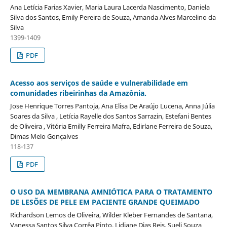
Ana Letícia Farias Xavier, Maria Laura Lacerda Nascimento, Daniela
Silva dos Santos, Emily Pereira de Souza, Amanda Alves Marcelino da
Silva
1399-1409
PDF
Acesso aos serviços de saúde e vulnerabilidade em
comunidades ribeirinhas da Amazônia.
Jose Henrique Torres Pantoja, Ana Elisa De Araújo Lucena, Anna Júlia
Soares da Silva , Letícia Rayelle dos Santos Sarrazin, Estefani Bentes
de Oliveira , Vitória Emilly Ferreira Mafra, Edirlane Ferreira de Souza,
Dimas Melo Gonçalves
118-137
PDF
O USO DA MEMBRANA AMNIÓTICA PARA O TRATAMENTO
DE LESÕES DE PELE EM PACIENTE GRANDE QUEIMADO
Richardson Lemos de Oliveira, Wilder Kleber Fernandes de Santana,
Vanessa Santos Silva Corrêa Pinto, Lidiane Dias Reis, Sueli Souza