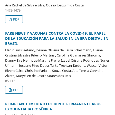
Ana Rachel da Silva e Silva, Odélio Joaquim da Costa
1473-1479
PDF
FAKE NEWS Y VACUNAS CONTRA LA COVID-19: EL PAPEL
DE LA EDUCACIÓN PARA LA SALUD EN LA ERA DIGITAL EN
BRASIL
Elenir Lins Caetano, Josiane Oliveira de Paula Schellmann, Ellaine
Cristina Silvestre Ribeiro Martins , Caroline Guimaraes Shiroma,
Dianny Eire Henrique Martins Freire, Izabel Cristina Rodrigues Nunes
Ulmann, Joseane Pires Dutra, Talita Trevisan Tardone, Wascar Victor
Rivera Cairo, Christine Faria de Souza Costa, Ana Teresa Carvalho
Alzate, Maryéllen de Castro Soares dos Reis
85-113
PDF
REIMPLANTE IMEDIATO DE DENTE PERMANENTE APÓS
EXODONTIA IATROGÊNICA
RELATO DE CASO