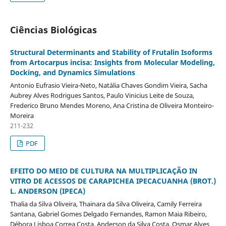
Ciências Biológicas
Structural Determinants and Stability of Frutalin Isoforms
from Artocarpus incisa: Insights from Molecular Modeling,
Docking, and Dynamics Simulations
Antonio Eufrasio Vieira-Neto, Natália Chaves Gondim Vieira, Sacha
Aubrey Alves Rodrigues Santos, Paulo Vinicius Leite de Souza,
Frederico Bruno Mendes Moreno, Ana Cristina de Oliveira Monteiro-
Moreira
211-232
PDF
EFEITO DO MEIO DE CULTURA NA MULTIPLICAÇÃO IN
VITRO DE ACESSOS DE CARAPICHEA IPECACUANHA (BROT.)
L. ANDERSON (IPECA)
Thalia da Silva Oliveira, Thainara da Silva Oliveira, Camily Ferreira
Santana, Gabriel Gomes Delgado Fernandes, Ramon Maia Ribeiro,
Débora Lisboa Correa Costa, Anderson da Silva Costa, Osmar Alves